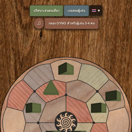
🇹🇭
ปริศนาเล่นคนเดียว
เกมสองผู้เล่น
♫
กลอง OYNO สำหรับผู้เล่น 3-4 คน