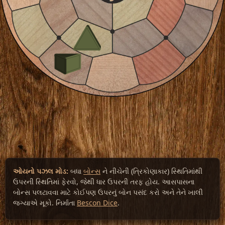
ઓયનો પઝલ મોડ:
બધા
બોન્સ
ને નીચેની (ત્રિકોણાકાર) સ્થિતિમાંથી
ઉપરની સ્થિતિમાં ફેરવો, જેથી ધાર ઉપરની તરફ હોય. આસપાસના
બોન્સ પલટાવવા માટે કોઈપણ ઉપરનું બોન પસંદ કરો અને તેને ખાલી
જગ્યાએ મૂકો. નિર્માતા
Bescon Dice
.