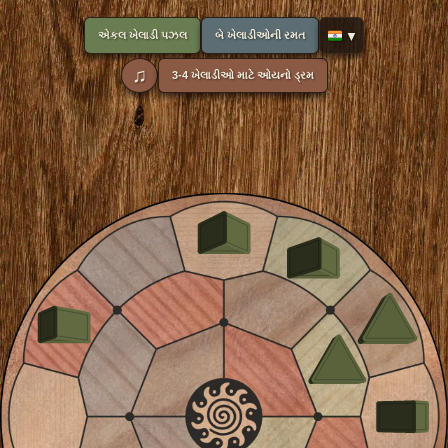
🇮🇳
એકલ ખેલાડી પઝલ
બે ખેલાડીઓની રમત
♫
3-4 ખેલાડીઓ માટે ઓયનો ડ્રમ