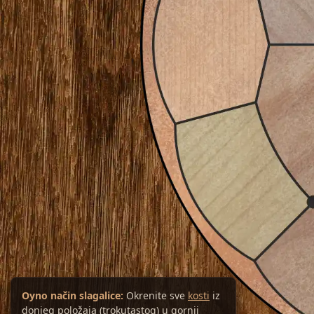
Oyno način slagalice:
Okrenite sve
kosti
iz
donjeg položaja (trokutastog) u gornji