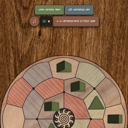
একক-খেলোয়াড় পাজল
দুই-খেলোয়াড়ের খেলা
♫
🇧🇩
৩–৪ খেলোয়াড়ের জন্য OYNO ড্রাম