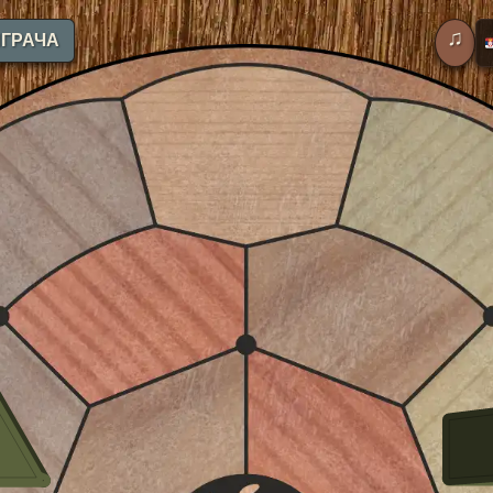
♫
ИГРАЧА
