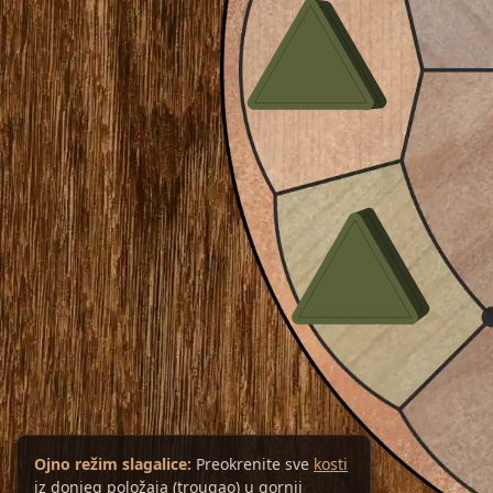
Ojno režim slagalice:
Preokrenite sve
kosti
iz donjeg položaja (trougao) u gornji