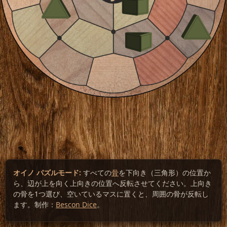
オイノ パズルモード:
すべての
骨
を下向き（三角形）の位置か
ら、辺が上を向く上向きの位置へ反転させてください。上向き
の骨を1つ選び、空いているマスに置くと、周囲の骨が反転し
ます。制作：
Bescon Dice
。